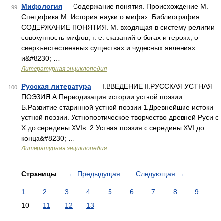
Мифология
— Содержание понятия. Происхождение М.
99
Специфика М. История науки о мифах. Библиография.
СОДЕРЖАНИЕ ПОНЯТИЯ. М. входящая в систему религии
совокупность мифов, т. е. сказаний о богах и героях, о
сверхъестественных существах и чудесных явлениях
и&#8230; …
Литературная энциклопедия
Русская литература
— I.ВВЕДЕНИЕ II.РУССКАЯ УСТНАЯ
100
ПОЭЗИЯ А.Периодизация истории устной поэзии
Б.Развитие старинной устной поэзии 1.Древнейшие истоки
устной поэзии. Устнопоэтическое творчество древней Руси с
X до середины XVIв. 2.Устная поэзия с середины XVI до
конца&#8230; …
Литературная энциклопедия
Страницы
←
Предыдущая
Следующая
→
1
2
3
4
5
6
7
8
9
10
11
12
13