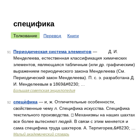
специфика
Толкование
Перевод
Книги
Периодическая система элементов
— Д. И.
91
Менделеева, естественная классификация химических
элементов, являющаяся табличным (или др. графическим)
выражением периодического закона Менделеева (См.
Периодический закон Менделеева). П. с. э. разработана Д.
И. Менделеевым в 1869&#8230; …
Большая советская энциклопедия
специ́фика
— и, ж. Отличительные особенности,
92
свойственные чему л. Специфика искусства. Специфика
текстильного производства. □ Механизмы на наших шахтах
все более вытесняют людей. В связи с этим меняется и
сама специфика труда шахтеров. А. Терпигорев,&#8230; …
Малый академический словарь