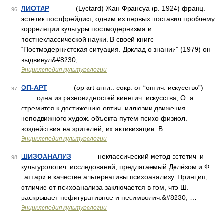
ЛИОТАР
— (Lyotard) Жан Франсуа (р. 1924) франц.
96
эстетик постфрейдист, одним из первых поставил проблему
корреляции культуры постмодернизма и
постнеклассической науки. В своей книге
“Постмодернистская ситуация. Доклад о знании” (1979) он
выдвинул&#8230; …
Энциклопедия культурологии
ОП-АРТ
— (op art англ.: сокр. от “оптич. искусство”)
97
одна из разновидностей кинетич. искусства; О. а.
стремится к достижению оптич. иллюзии движения
неподвижного худож. объекта путем психо физиол.
воздействия на зрителей, их активизации. В …
Энциклопедия культурологии
ШИЗОАНАЛИЗ
— неклассический метод эстетич. и
98
культурологич. исследований, предлагаемый Делёзом и Ф.
Гаттари в качестве альтернативы психоанализу. Принцип,
отличие от психоанализа заключается в том, что Ш.
раскрывает нефигуративное и несимволич.&#8230; …
Энциклопедия культурологии